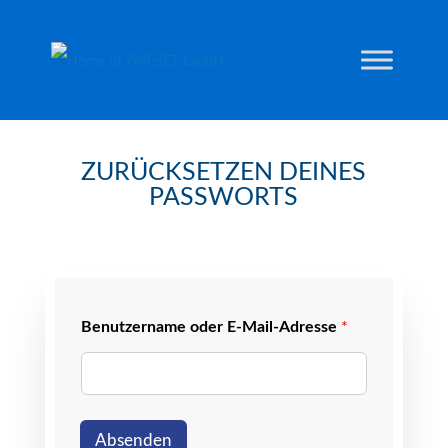
ZURÜCKSETZEN DEINES
PASSWORTS
E
Benutzername oder E-Mail-Adresse
*
-
M
a
i
l
-
Absenden
A