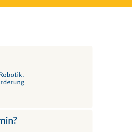
Robotik,
örderung
rmin?