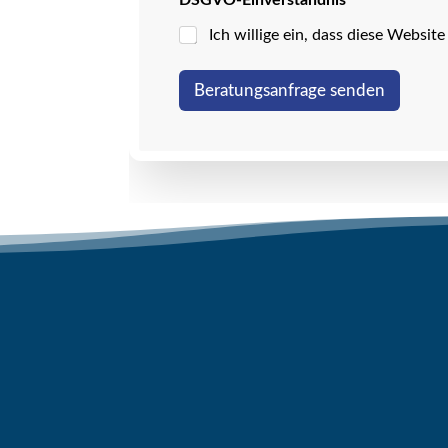
*
N
Ich willige ein, dass diese Websi
a
m
e
Beratungsanfrage senden