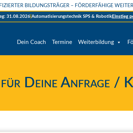
IFIZIERTER BILDUNGSTRÄGER – FÖRDERFÄHIGE WEIT
ieg: 31.08.2026
|
Automatisierungstechnik SPS & Robotik
Einstieg p
Dein Coach
Termine
Weiterbildung
F
für Deine Anfrage / 