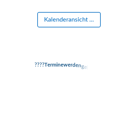
Kalenderansicht ...
????
T
e
r
m
i
n
e
w
e
r
d
e
n
g
e
l
a
d